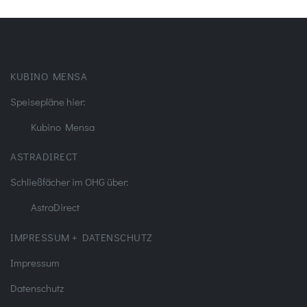
KUBINO MENSA
Speisepläne hier:
Kubino Mensa
ASTRADIRECT
Schließfächer im OHG über:
AstraDirect
IMPRESSUM + DATENSCHUTZ
Impressum
Datenschutz