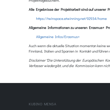
Projekttagebüchern.
Alle Ergebnisse der Projektarbeit sind auf unserer 
https://twinspace.etwinning.net/92934/home
Allgemeine Informationen zu unseren Erasmus+ Proje
Allgemeine Infos/Erasmus+
Auch wenn die aktuelle Situation momentan keine we
Finnland, Italien und Spanien in Kontakt und führen un
Disclaimer "Die Unterstützung der Europäischen Kommi
Verfasser wiedergibt, und die Kommission kann nich
KUBINO MENSA