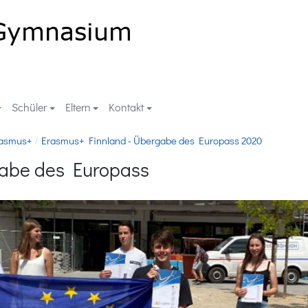
Schüler
Eltern
Kontakt
asmus+
Erasmus+ Finnland - Übergabe des Europass 2020
gabe des Europass