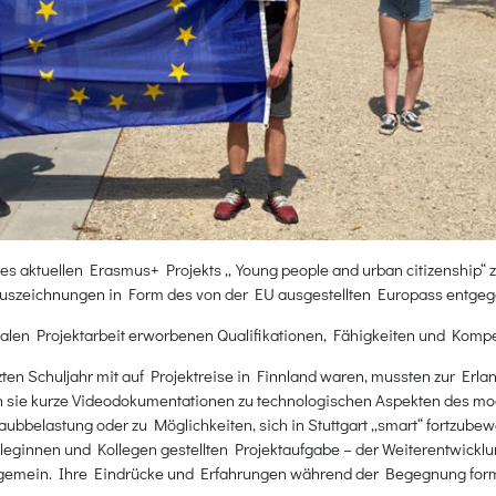
es aktuellen Erasmus+ Projekts „Young people and urban citizenship“ zu
 Auszeichnungen in Form des von der EU ausgestellten Europass entge
onalen Projektarbeit erworbenen Qualifikationen, Fähigkeiten und Kompe
zten Schuljahr mit auf Projektreise in Finnland waren, mussten zur Erl
en sie kurze Videodokumentationen zu technologischen Aspekten des mod
taubbelastung oder zu Möglichkeiten, sich in Stuttgart „smart“ fortzube
lleginnen und Kollegen gestellten Projektaufgabe – der Weiterentwickl
llgemein. Ihre Eindrücke und Erfahrungen während der Begegnung formu