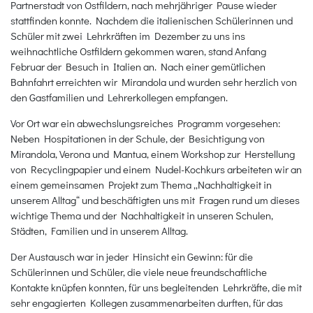
Partnerstadt von Ostfildern, nach mehrjähriger Pause wieder
stattfinden konnte. Nachdem die italienischen Schülerinnen und
Schüler mit zwei Lehrkräften im Dezember zu uns ins
weihnachtliche Ostfildern gekommen waren, stand Anfang
Februar der Besuch in Italien an. Nach einer gemütlichen
Bahnfahrt erreichten wir Mirandola und wurden sehr herzlich von
den Gastfamilien und Lehrerkollegen empfangen.
Vor Ort war ein abwechslungsreiches Programm vorgesehen:
Neben Hospitationen in der Schule, der Besichtigung von
Mirandola, Verona und Mantua, einem Workshop zur Herstellung
von Recyclingpapier und einem Nudel-Kochkurs arbeiteten wir an
einem gemeinsamen Projekt zum Thema „Nachhaltigkeit in
unserem Alltag“ und beschäftigten uns mit Fragen rund um dieses
wichtige Thema und der Nachhaltigkeit in unseren Schulen,
Städten, Familien und in unserem Alltag.
Der Austausch war in jeder Hinsicht ein Gewinn: für die
Schülerinnen und Schüler, die viele neue freundschaftliche
Kontakte knüpfen konnten, für uns begleitenden Lehrkräfte, die mit
sehr engagierten Kollegen zusammenarbeiten durften, für das