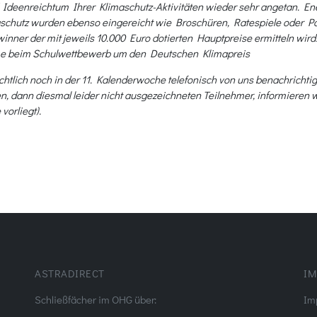
und Ideenreichtum Ihrer Klimaschutz-Aktivitäten wieder sehr angetan.
aschutz wurden ebenso eingereicht wie Broschüren, Ratespiele oder P
ewinner der mit jeweils 10.000 Euro dotierten Hauptpreise ermitteln w
me beim Schulwettbewerb um den Deutschen Klimapreis
tlich noch in der 11. Kalenderwoche telefonisch von uns benachrichtigt
n, dann diesmal leider nicht ausgezeichneten Teilnehmer, informieren 
vorliegt).
ASTRADIRECT
IM
Schließfächer im OHG über:
Im