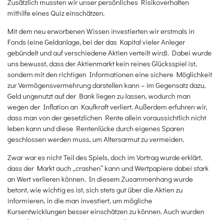
Zusätzlich mussten wir unser persönliches Risikoverhalten
mithilfe eines Quiz einschätzen.
Mit dem neu erworbenen Wissen investierten wir erstmals in
Fonds (eine Geldanlage, bei der das Kapital vieler Anleger
gebündelt und auf verschiedene Aktien verteilt wird). Dabei wurde
uns bewusst, dass der Aktienmarkt kein reines Glücksspiel ist,
sondern mit den richtigen Informationen eine sichere Möglichkeit
zur Vermögensvermehrung darstellen kann – im Gegensatz dazu,
Geld ungenutzt auf der Bank liegen zu lassen, wodurch man
wegen der Inflation an Kaufkraft verliert. Außerdem erfuhren wir,
dass man von der gesetzlichen Rente allein voraussichtlich nicht
leben kann und diese Rentenlücke durch eigenes Sparen
geschlossen werden muss, um Altersarmut zu vermeiden.
Zwar war es nicht Teil des Spiels, doch im Vortrag wurde erklärt,
dass der Markt auch „crashen“ kann und Wertpapiere dabei stark
an Wert verlieren können. In diesem Zusammenhang wurde
betont, wie wichtig es ist, sich stets gut über die Aktien zu
informieren, in die man investiert, um mögliche
Kursentwicklungen besser einschätzen zu können. Auch wurden