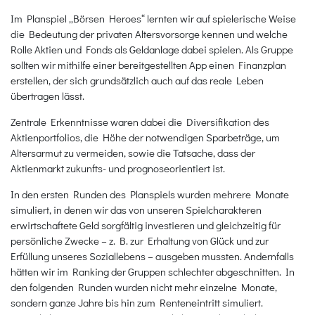
Im Planspiel „Börsen Heroes“ lernten wir auf spielerische Weise
die Bedeutung der privaten Altersvorsorge kennen und welche
Rolle Aktien und Fonds als Geldanlage dabei spielen. Als Gruppe
sollten wir mithilfe einer bereitgestellten App einen Finanzplan
erstellen, der sich grundsätzlich auch auf das reale Leben
übertragen lässt.
Zentrale Erkenntnisse waren dabei die Diversifikation des
Aktienportfolios, die Höhe der notwendigen Sparbeträge, um
Altersarmut zu vermeiden, sowie die Tatsache, dass der
Aktienmarkt zukunfts- und prognoseorientiert ist.
In den ersten Runden des Planspiels wurden mehrere Monate
simuliert, in denen wir das von unseren Spielcharakteren
erwirtschaftete Geld sorgfältig investieren und gleichzeitig für
persönliche Zwecke – z. B. zur Erhaltung von Glück und zur
Erfüllung unseres Soziallebens – ausgeben mussten. Andernfalls
hätten wir im Ranking der Gruppen schlechter abgeschnitten. In
den folgenden Runden wurden nicht mehr einzelne Monate,
sondern ganze Jahre bis hin zum Renteneintritt simuliert.