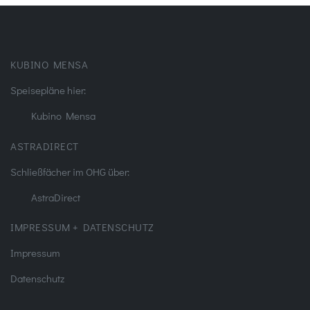
KUBINO MENSA
Speisepläne hier:
Kubino Mensa
ASTRADIRECT
Schließfächer im OHG über:
AstraDirect
IMPRESSUM + DATENSCHUTZ
Impressum
Datenschutz