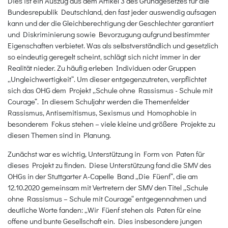
Dies ist ein Auszug aus dem Artikel 3 des Grundgesetzes für die
Bundesrepublik Deutschland, den fast jeder auswendig aufsagen
kann und der die Gleichberechtigung der Geschlechter garantiert
und Diskriminierung sowie Bevorzugung aufgrund bestimmter
Eigenschaften verbietet. Was als selbstverständlich und gesetzlich
so eindeutig geregelt scheint, schlägt sich nicht immer in der
Realität nieder. Zu häufig erleben Individuen oder Gruppen
„Ungleichwertigkeit“. Um dieser entgegenzutreten, verpflichtet
sich das OHG dem Projekt „Schule ohne Rassismus - Schule mit
Courage“. In diesem Schuljahr werden die Themenfelder
Rassismus, Antisemitismus, Sexismus und Homophobie in
besonderem Fokus stehen – viele kleine und größere Projekte zu
diesen Themen sind in Planung.
Zunächst war es wichtig, Unterstützung in Form von Paten für
dieses Projekt zu finden. Diese Unterstützung fand die SMV des
OHGs in der Stuttgarter A-Capelle Band „Die Füenf“, die am
12.10.2020 gemeinsam mit Vertretern der SMV den Titel „Schule
ohne Rassismus – Schule mit Courage“ entgegennahmen und
deutliche Worte fanden: „Wir Füenf stehen als Paten für eine
offene und bunte Gesellschaft ein. Dies insbesondere jungen