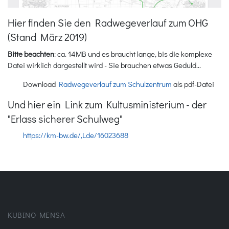
Hier finden Sie den Radwegeverlauf zum OHG
(Stand März 2019)
Bitte beachten
: ca. 14MB und es braucht lange, bis die komplexe
Datei wirklich dargestellt wird - Sie brauchen etwas Geduld...
Download
Radwegeverlauf zum Schulzentrum
als pdf-Datei
Und hier ein Link zum Kultusministerium - der
"Erlass sicherer Schulweg"
https://km-bw.de/,Lde/16023688
KUBINO MENSA