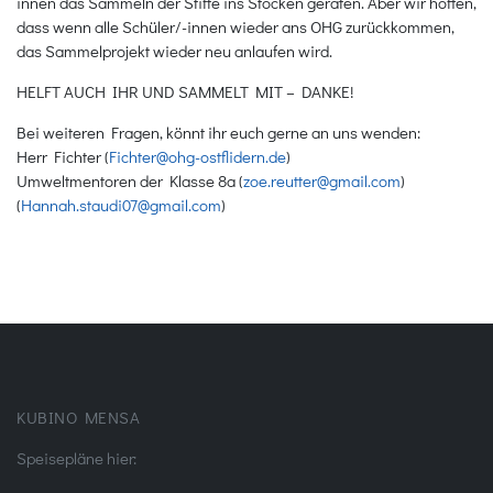
innen das Sammeln der Stifte ins Stocken geraten. Aber wir hoffen,
dass wenn alle Schüler/-innen wieder ans OHG zurückkommen,
das Sammelprojekt wieder neu anlaufen wird.
HELFT AUCH IHR UND SAMMELT MIT – DANKE!
Bei weiteren Fragen, könnt ihr euch gerne an uns wenden:
Herr Fichter (
Fichter@ohg-ostflidern.de
)
Umweltmentoren der Klasse 8a (
zoe.reutter@gmail.com
)
(
Hannah.staudi07@gmail.com
)
KUBINO MENSA
Speisepläne hier: