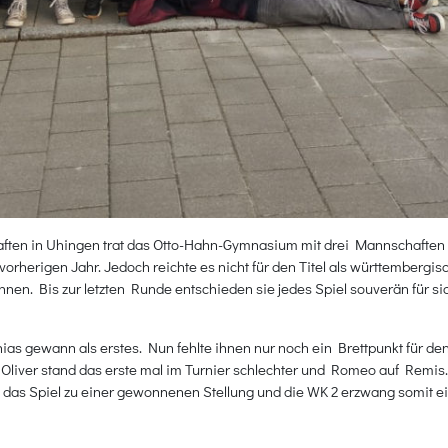
ten in Uhingen trat das Otto-Hahn-Gymnasium mit drei Mannschaften an
rherigen Jahr. Jedoch reichte es nicht für den Titel als württembergi
nnen. Bis zur letzten Runde entschieden sie jedes Spiel souverän für si
hias gewann als erstes. Nun fehlte ihnen nur noch ein Brettpunkt für den
3. Oliver stand das erste mal im Turnier schlechter und Romeo auf Remis
ls das Spiel zu einer gewonnenen Stellung und die WK 2 erzwang somit e