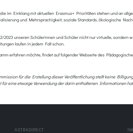
ie im Einklang mit aktuellen Erasmus+ Prioritäten stehen und an all
ionalisierung und Mehrsprachigkeit, soziale Standards, ökologische Na
2022/2023 unseren Schülerinnen und Schüler nicht nur virtuelle, sonde
itungen laufen in jedem Fall schon.
mm erfahren möchte, findet auf folgender Webseite des Pädagogischen
ssion für die Erstellung dieser Veröffentlichung stellt keine Billigung
t für eine etwaige Verwendung der darin enthaltenen Informationen ha
ASTRADIRECT
IM