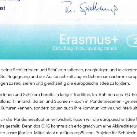
 seine Schülerinnen und Schüler zu offenen, neugierigen und tolerant
. Die Begegnung und der Austausch mit Jugendlichen aus anderen eur
en zu realisieren und gleichzeitig die europäische Idee zu fördern.
erinnen und Schülern bereits in langer Tradition, im Rahmen des E
stland, Finnland, Italien und Spanien – auch in Pandemiezeiten - geme
Kulturen kennen, sondern bauen auch ihre kommunikative und interkult
h die Pandemiesituation entwickelt, haben wir die europäische Idee fes
eits gestellt. Denn das OHG konnte sich erfolgreich um eine Akkredit
en Jahre jährlich Mittel nicht nur für europäische Projekte für Schüleri