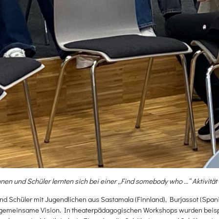
nnen und Schüler lernten sich bei einer „Find somebody who …“ Aktivitä
nd Schüler mit Jugendlichen aus Sastamala (Finnland), Burjassot (Span
ne gemeinsame Vision. In theaterpädagogischen Workshops wurden bei