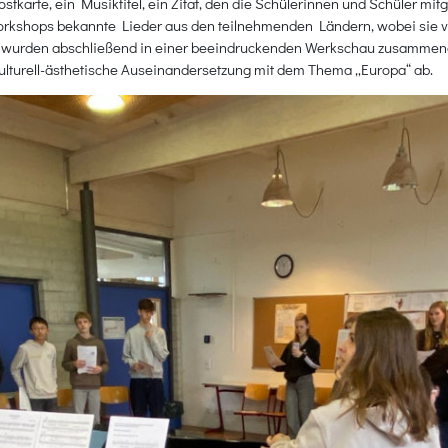
stkarte, ein Musiktitel, ein Zitat, den die Schülerinnen und Schüler mi
Workshops bekannte Lieder aus den teilnehmenden Ländern, wobei sie vi
 wurden abschließend in einer beeindruckenden Werkschau zusammenge
 kulturell-ästhetische Auseinandersetzung mit dem Thema „Europa“ ab.