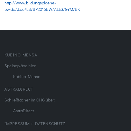
http://www.bildungsplaene-
bw.de/,Lde/LS/BP2016BW/ALLG/GYM/BK
KUBINO MENSA
Speisepläne hier:
Kubino Mensa
ASTRADIRECT
Schließfächer im OHG über:
AstraDirect
IMPRESSUM + DATENSCHUTZ