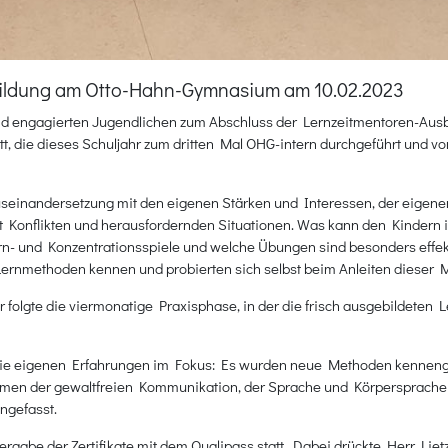
ildung am Otto-Hahn-Gymnasium am 10.02.2023
nd engagierten Jugendlichen zum Abschluss der Lernzeitmentoren-Ausb
statt, die dieses Schuljahr zum dritten Mal OHG-intern durchgeführt u
einandersetzung mit den eigenen Stärken und Interessen, der eigenen
Konflikten und herausfordernden Situationen. Was kann den Kindern in 
rn- und Konzentrationsspiele und welche Übungen sind besonders effekt
ernmethoden kennen und probierten sich selbst beim Anleiten dieser 
olgte die viermonatige Praxisphase, in der die frisch ausgebildeten Le
die eigenen Erfahrungen im Fokus: Es wurden neue Methoden kennenge
hemen der gewaltfreien Kommunikation, der Sprache und Körpersprache 
ngefasst.
ergabe der Zertifikate mit dem Qualipass statt. Dabei drückte Herr Li