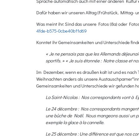
Sprache automatisch auch mit einer anderen Kultur 
Dafür haben wir unseren Alltag (Frühstück, Mittag
Was meint ihr: Sind das unsere Fotos (8a) oder Foto
4fde-b575-0cbe40b11d69
Konntet ihr Gemeinsamkeiten und Unterschiede finde
« Je ne pensais pas que les Allemands déjeunai
sportifs. » « Je suis étonnée : Notre classe et
Im Dezember, wenn es draußen kalt ist und es nach T
Weihnachten anders als unsere Austauschparner*inn
Gemeinsamkeiten und Unterschiede wir gefunden h
La Saint-Nicolas : Nos correspondants vont à Epin
Le 24 décembre : Nos correspondants mangent en
une bûche de Noël. Nous mangeons aussi un plat d
exemple la glace à la cannelle.
Le 25 décembre : Une différence est que nos co