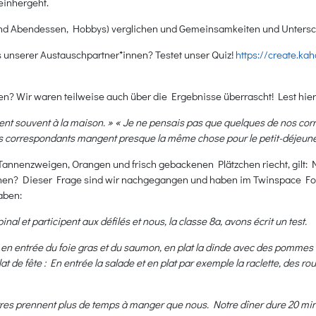
einhergeht.
- und Abendessen, Hobbys) verglichen und Gemeinsamkeiten und Untersc
s unserer Austauschpartner*innen? Testet unser Quiz!
https://create.ka
n? Wir waren teilweise auch über die Ergebnisse überrascht! Lest hie
ent souvent à la maison. » « Je ne pensais pas que quelques de nos cor
 nos correspondants mangent presque la même chose pour le petit-déjeune
annenzweigen, Orangen und frisch gebackenen Plätzchen riecht, gilt: N
en? Dieser Frage sind wir nachgegangen und haben im Twinspace Fotos 
aben:
al et participent aux défilés et nous, la classe 8a, avons écrit un test.
 entrée du foie gras et du saumon, en plat la dinde avec des pommes d
e fête : En entrée la salade et en plat par exemple la raclette, des rou
rres prennent plus de temps à manger que nous. Notre dîner dure 20 min