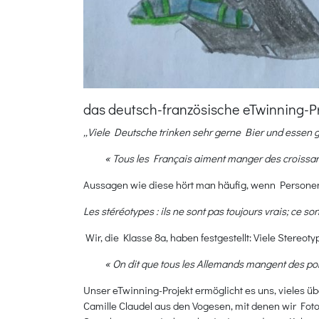
das deutsch-französische eTwinning-Pr
„Viele Deutsche trinken sehr gerne Bier und essen g
« Tous les Français aiment manger des croissan
Aussagen wie diese hört man häufig, wenn Personen
Les stéréotypes : ils ne sont pas toujours vrais; ce sont
Wir, die Klasse 8a, haben festgestellt: Viele Stereotyp
« On dit que tous les Allemands mangent des pom
Unser eTwinning-Projekt ermöglicht es uns, vieles ü
Camille Claudel aus den Vogesen, mit denen wir Fot