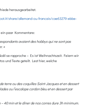
hiede herausgearbeitet.
hoot.it/share/allemand-ou-francais/cae63279-ebbe-
r ein paar Kommentare:
respondants avaient des hobbys qui ne sont pas
r. »
oël se rapproche – Es ist Weihnachtszeit. Feiern wir
und Texte geteilt. Lest hier, welche
e terre ou des coquilles Saint-Jacques et en dessert
lades ou l’escalope cordon bleu et en dessert par
 – 40 min et le dîner de nos corres dure 3h minimum.