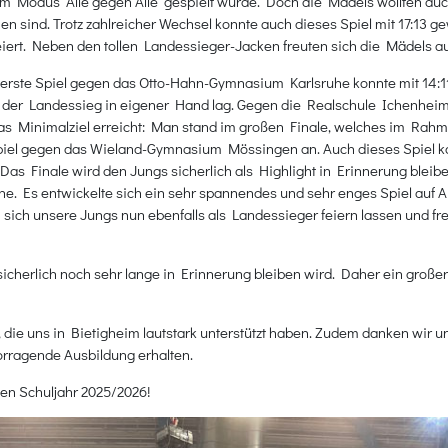
 im Modus "Alle gegen Alle" gespielt wurde. Doch die Mädels wollten a
en sind. Trotz zahlreicher Wechsel konnte auch dieses Spiel mit 17:13
iert. Neben den tollen Landessieger-Jacken freuten sich die Mädels 
as erste Spiel gegen das Otto-Hahn-Gymnasium Karlsruhe konnte mit 14:
s der Landessieg in eigener Hand lag. Gegen die Realschule Ichenheim
 das Minimalziel erreicht: Man stand im großen Finale, welches im R
penspiel gegen das Wieland-Gymnasium Mössingen an. Auch dieses Spiel
n. Das Finale wird den Jungs sicherlich als Highlight in Erinnerung bleib
e. Es entwickelte sich ein sehr spannendes und sehr enges Spiel auf 
n sich unsere Jungs nun ebenfalls als Landessieger feiern lassen und f
icherlich noch sehr lange in Erinnerung bleiben wird. Daher ein groß
, die uns in Bietigheim lautstark unterstützt haben. Zudem danken wir
orragende Ausbildung erhalten.
uen Schuljahr 2025/2026!