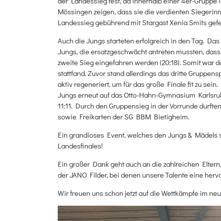
der Landessieg fest, da innerhalb einer 4er-Gruppe
Mössingen zeigen, dass sie die verdienten Siegerinn
Landessieg gebührend mit Stargast Xenia Smits gefe
Auch die Jungs starteten erfolgreich in den Tag. D
Jungs, die ersatzgeschwächt antreten mussten, das
zweite Sieg eingefahren werden (20:18). Somit war
stattfand. Zuvor stand allerdings das dritte Grup
aktiv regeneriert, um für das große Finale fit zu sei
Jungs erneut auf das Otto-Hahn-Gymnasium Karlsruh
11:11. Durch den Gruppensieg in der Vorrunde durfte
sowie Freikarten der SG BBM Bietigheim.
Ein grandioses Event, welches den Jungs & Mädels s
Landesfinales!
Ein großer Dank geht auch an die zahlreichen Eltern
der JANO Filder, bei denen unsere Talente eine herv
Wir freuen uns schon jetzt auf die Wettkämpfe im ne