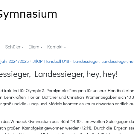
Schüler
Eltern
Kontakt
ljahr 2024/2025
JtfOP Handball U18 - Landessieger, Landessieger, hey
ssieger, Landessieger, hey, hey!
 trainiert für Olympia & Paralympics" begann für unsere Handballerin
en Lehrkräften Florian Böttcher und Christian Krämer begaben sich 10
 groß und die Jungs und Mädels konnten es kaum abwarten endlich auf
en das Windeck-Gymnasium aus Bühl (14:10). Im zweiten Spiel gegen 
 durch großen Kampfgeist gewonnen werden (12:11). Durch die Ergebniss