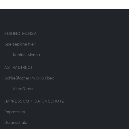
KUBINO MENSA
Speisepläne hier:
Kubino Mensa
ASTRADIRECT
Schließfächer im OHG über:
AstraDirect
IMPRESSUM + DATENSCHUTZ
Impressum
Datenschutz