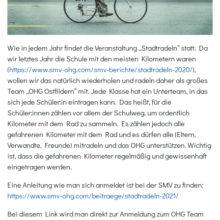
Wie in jedem Jahr findet die Veranstaltung „Stadtradeln“ statt. Da
wir letztes Jahr die Schule mit den meisten Kilometern waren
(
https://www.smv-ohg.com/smv-berichte/stadtradeln-2020/
),
wollen wir das natürlich wiederholen und radeln daher als großes
Team „OHG Ostfildern“ mit. Jede Klasse hat ein Unterteam, in das
sich jede Schüler:in eintragen kann. Das heißt, für die
Schüler:innen zählen vor allem der Schulweg, um ordentlich
Kilometer mit dem Rad zu sammeln. Es zählen jedoch alle
gefahrenen Kilometer mit dem Rad und es dürfen alle (Eltern,
Verwandte, Freunde) mitradeln und das OHG unterstützen. Wichtig
ist, dass die gefahrenen Kilometer regelmäßig und gewissenhaft
eingetragen werden.
Eine Anleitung wie man sich anmeldet ist bei der SMV zu finden:
https://www.smv-ohg.com/beitraege/stadtradeln-2021/
Bei diesem Link wird man direkt zur Anmeldung zum OHG Team