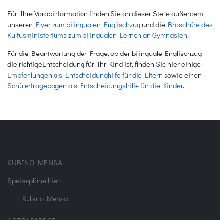
Für Ihre Vorabinformation finden Sie an dieser Stelle außerdem
unseren
Flyer zum bilingualen Englischzug
und die
Broschüre des
Kultusministeriums zum bilingualen Lernen an Gymnasien
.
Für die Beantwortung der Frage, ob der bilinguale Englischzug
die richtigeEntscheidung für Ihr Kind ist, finden Sie hier einige
Empfehlungen als Entscheidunghilfe für die Eltern
sowie einen
Schülerfragebogen als Entscheidungshilfe für die Kinder
.
KUBINO MENSA
Speisepläne hier:
Kubino Mensa
ASTRADIRECT