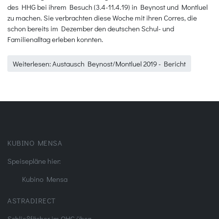
des HHG bei ihrem Besuch (3.4-11.4.19) in Beynost und Montluel
zu machen. Sie verbrachten diese Woche mit ihren Corres, die
schon bereits im Dezember den deutschen Schul- und
Familienalltag erleben konnten.
Weiterlesen: Austausch Beynost/Montluel 2019 - Bericht
KUBINO MENSA
Speisepläne hier:
Kubino Mensa
ASTRADIRECT
Schließfächer im OHG über: