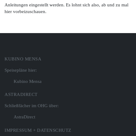
Anleitungen eingestellt werden. Es lohnt sich also, ab und zu mal
hier vorbeizuschauen.
KUBINO MENSA
Speisepläne hier:
Kubino Mensa
ASTRADIRECT
Schließfächer im OHG über:
AstraDirect
IMPRESSUM + DATENSCHUTZ