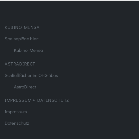
KUBINO MENSA
Speisepläne hier:
Kubino Mensa
ASTRADIRECT
Schließfächer im OHG über:
AstraDirect
IMPRESSUM + DATENSCHUTZ
Impressum
Datenschutz