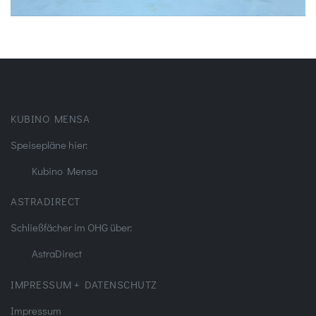
KUBINO MENSA
Speisepläne hier:
Kubino Mensa
ASTRADIRECT
Schließfächer im OHG über:
AstraDirect
IMPRESSUM + DATENSCHUTZ
Impressum