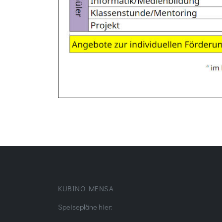
KUBINO MENSA
Speisepläne hier: