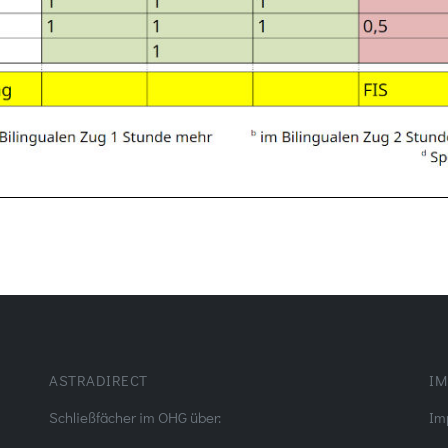
ASTRADIRECT
IM
Schließfächer im OHG über:
Im