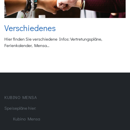
Verschiedenes
Hier finden Sie verschiedene Infos: Vertretungspläne,
Ferienkalender, Mensa...
KUBINO MENSA
Speisepläne hier:
Kubino Mensa