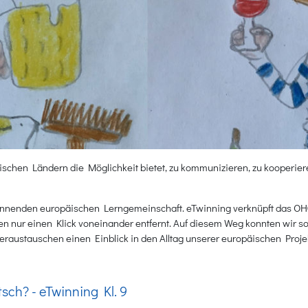
äischen Ländern die Möglichkeit bietet, zu kommunizieren, zu kooperie
pannenden europäischen Lerngemeinschaft. eTwinning verknüpft das OHG
isen nur einen Klick voneinander entfernt. Auf diesem Weg konnten wir 
eraustauschen einen Einblick in den Alltag unserer europäischen Proj
sch? - eTwinning Kl. 9