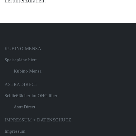
herunterzuladen.
KUBINO MENSA
Speisepläne hier:
Kubino Mensa
ASTRADIRECT
Schließfächer im OHG über:
AstraDirect
IMPRESSUM + DATENSCHUTZ
Impressum