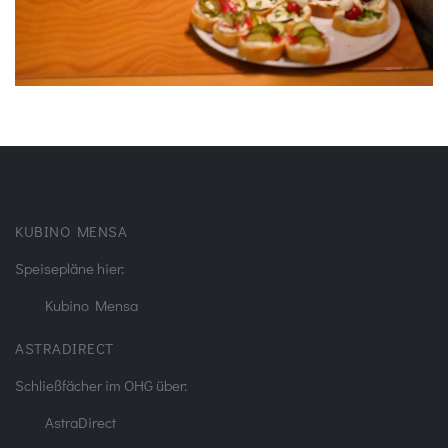
KUBINO MENSA
Speisepläne hier:
Kubino Mensa
ASTRADIRECT
Schließfächer im OHG über:
AstraDirect