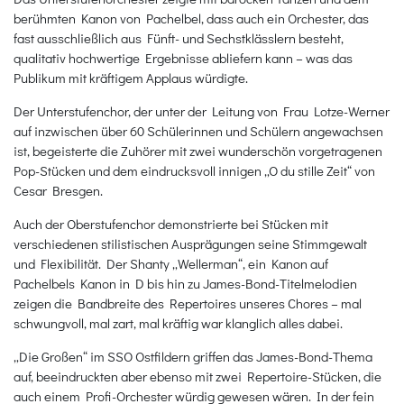
berühmten Kanon von Pachelbel, dass auch ein Orchester, das
fast ausschließlich aus Fünft- und Sechstklässlern besteht,
qualitativ hochwertige Ergebnisse abliefern kann – was das
Publikum mit kräftigem Applaus würdigte.
Der Unterstufenchor, der unter der Leitung von Frau Lotze-Werner
auf inzwischen über 60 Schülerinnen und Schülern angewachsen
ist, begeisterte die Zuhörer mit zwei wunderschön vorgetragenen
Pop-Stücken und dem eindrucksvoll innigen „O du stille Zeit“ von
Cesar Bresgen.
Auch der Oberstufenchor demonstrierte bei Stücken mit
verschiedenen stilistischen Ausprägungen seine Stimmgewalt
und Flexibilität. Der Shanty „Wellerman“, ein Kanon auf
Pachelbels Kanon in D bis hin zu James-Bond-Titelmelodien
zeigen die Bandbreite des Repertoires unseres Chores – mal
schwungvoll, mal zart, mal kräftig war klanglich alles dabei.
„Die Großen“ im SSO Ostfildern griffen das James-Bond-Thema
auf, beeindruckten aber ebenso mit zwei Repertoire-Stücken, die
auch einem Profi-Orchester würdig gewesen wären. In der fein