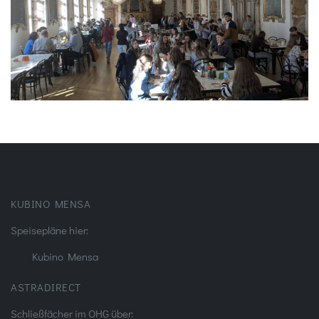
KUBINO MENSA
Speisepläne hier:
Kubino Mensa
ASTRADIRECT
Schließfächer im OHG über: