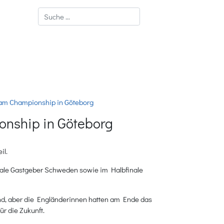
Suchen
Team Championship in Göteborg
ionship in Göteborg
il.
finale Gastgeber Schweden sowie im Halbfinale
end, aber die Engländerinnen hatten am Ende das
r die Zukunft.