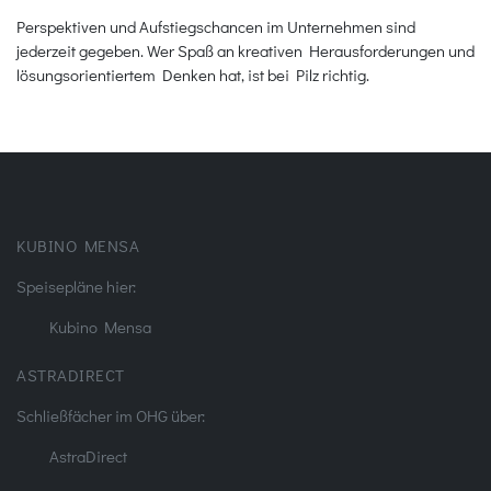
Perspektiven und Aufstiegschancen im Unternehmen sind
jederzeit gegeben. Wer Spaß an kreativen Herausforderungen und
lösungsorientiertem Denken hat, ist bei Pilz richtig.
KUBINO MENSA
Speisepläne hier:
Kubino Mensa
ASTRADIRECT
Schließfächer im OHG über:
AstraDirect