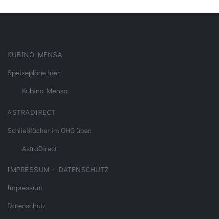
KUBINO MENSA
Speisepläne hier:
Kubino Mensa
ASTRADIRECT
Schließfächer im OHG über:
AstraDirect
IMPRESSUM + DATENSCHUTZ
Impressum
Datenschutz