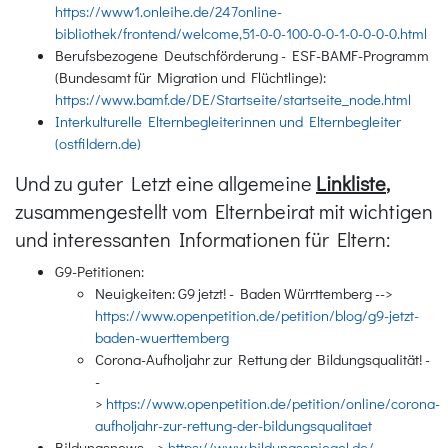
https://www1.onleihe.de/247online-
bibliothek/frontend/welcome,51-0-0-100-0-0-1-0-0-0-0.html
Berufsbezogene Deutschförderung - ESF-BAMF-Programm
(Bundesamt für Migration und Flüchtlinge):
https://www.bamf.de/DE/Startseite/startseite_node.html
Interkulturelle Elternbegleiterinnen und Elternbegleiter
(ostfildern.de)
Und zu guter Letzt eine allgemeine
Linkliste
,
zusammengestellt vom Elternbeirat mit wichtigen
und interessanten Informationen für Eltern:
G9-Petitionen:
Neuigkeiten: G9 jetzt! - Baden Würrttemberg -->
https://www.openpetition.de/petition/blog/g9-jetzt-
baden-wuerttemberg
Corona-Aufholjahr zur Rettung der Bildungsqualität! -
-
>
https://www.openpetition.de/petition/online/corona-
aufholjahr-zur-rettung-der-bildungsqualitaet
Bildungsnews -->
https://www.bildungsspiegel.de/