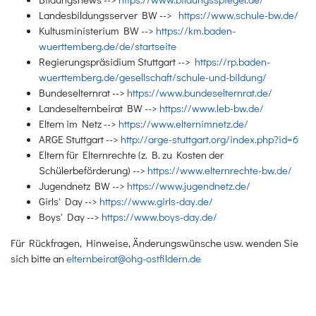
Landesbildungsserver BW -->
https://www.schule-bw.de/
Kultusministerium BW -->
https://km.baden-
wuerttemberg.de/de/startseite
Regierungspräsidium Stuttgart -->
https://rp.baden-
wuerttemberg.de/gesellschaft/schule-und-bildung/
Bundeselternrat -->
https://www.bundeselternrat.de/
Landeselternbeirat BW -->
https://www.leb-bw.de/
Eltern im Netz -->
https://www.elternimnetz.de/
ARGE Stuttgart -->
http://arge-stuttgart.org/index.php?id=6
Eltern für Elternrechte (z. B. zu Kosten der
Schülerbeförderung) -->
https://www.elternrechte-bw.de/
Jugendnetz BW -->
https://www.jugendnetz.de/
Girls' Day -->
https://www.girls-day.de/
Boys' Day -->
https://www.boys-day.de/
Für Rückfragen, Hinweise, Änderungswünsche usw. wenden Sie
sich bitte an
elternbeirat@ohg-ostfildern.de