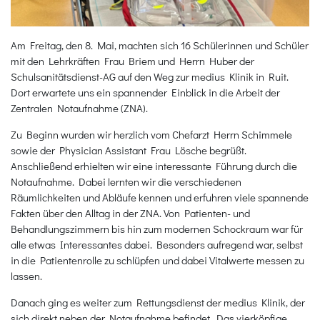
Am Freitag, den 8. Mai, machten sich 16 Schülerinnen und Schüler
mit den Lehrkräften Frau Briem und Herrn Huber der
Schulsanitätsdienst-AG auf den Weg zur medius Klinik in Ruit.
Dort erwartete uns ein spannender Einblick in die Arbeit der
Zentralen Notaufnahme (ZNA).
Zu Beginn wurden wir herzlich vom Chefarzt Herrn Schimmele
sowie der Physician Assistant Frau Lösche begrüßt.
Anschließend erhielten wir eine interessante Führung durch die
Notaufnahme. Dabei lernten wir die verschiedenen
Räumlichkeiten und Abläufe kennen und erfuhren viele spannende
Fakten über den Alltag in der ZNA. Von Patienten- und
Behandlungszimmern bis hin zum modernen Schockraum war für
alle etwas Interessantes dabei. Besonders aufregend war, selbst
in die Patientenrolle zu schlüpfen und dabei Vitalwerte messen zu
lassen.
Danach ging es weiter zum Rettungsdienst der medius Klinik, der
sich direkt neben der Notaufnahme befindet. Das vierköpfige