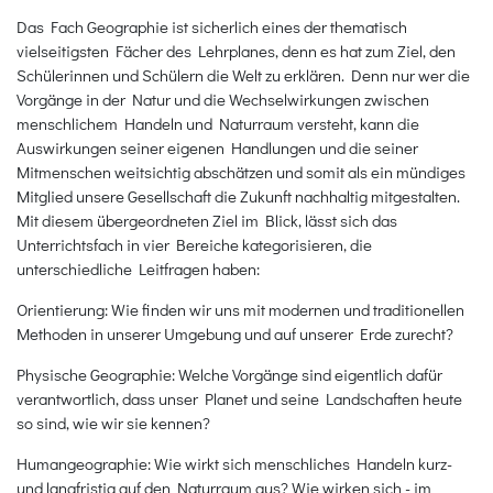
Das Fach Geographie ist sicherlich eines der thematisch
vielseitigsten Fächer des Lehrplanes, denn es hat zum Ziel, den
Schülerinnen und Schülern die Welt zu erklären. Denn nur wer die
Vorgänge in der Natur und die Wechselwirkungen zwischen
menschlichem Handeln und Naturraum versteht, kann die
Auswirkungen seiner eigenen Handlungen und die seiner
Mitmenschen weitsichtig abschätzen und somit als ein mündiges
Mitglied unsere Gesellschaft die Zukunft nachhaltig mitgestalten.
Mit diesem übergeordneten Ziel im Blick, lässt sich das
Unterrichtsfach in vier Bereiche kategorisieren, die
unterschiedliche Leitfragen haben:
Orientierung: Wie finden wir uns mit modernen und traditionellen
Methoden in unserer Umgebung und auf unserer Erde zurecht?
Physische Geographie: Welche Vorgänge sind eigentlich dafür
verantwortlich, dass unser Planet und seine Landschaften heute
so sind, wie wir sie kennen?
Humangeographie: Wie wirkt sich menschliches Handeln kurz-
und langfristig auf den Naturraum aus? Wie wirken sich - im