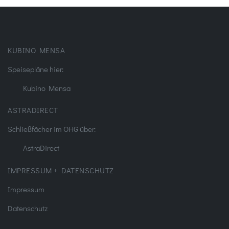
KUBINO MENSA
Speisepläne hier:
Kubino Mensa
ASTRADIRECT
Schließfächer im OHG über:
AstraDirect
IMPRESSUM + DATENSCHUTZ
Impressum
Datenschutz