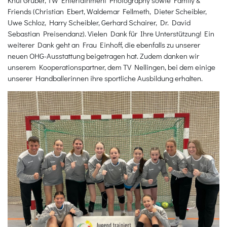
Friends (Christian Ebert, Waldemar Fellmeth, Dieter Scheibler,
Uwe Schloz, Harry Scheibler, Gerhard Schairer, Dr. David
Sebastian Preisendanz). Vielen Dank für Ihre Unterstützung! Ein
weiterer Dank geht an Frau Einhoff, die ebenfalls zu unserer
neuen OHG-Ausstattung beigetragen hat. Zudem danken wir
unserem Kooperationspartner, dem TV Nellingen, bei dem einige
unserer Handballerinnen ihre sportliche Ausbildung erhalten.