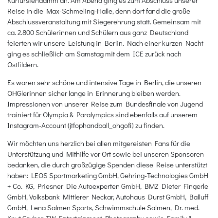
Reise in die Max-Schmeling-Halle, denn dort fand die große
Abschlussveranstaltung mit Siegerehrung statt. Gemeinsam mit
ca. 2.800 Schülerinnen und Schülern aus ganz Deutschland
feierten wir unsere Leistung in Berlin. Nach einer kurzen Nacht
ging es schließlich am Samstag mit dem ICE zurück nach
Ostfildern.
Es waren sehr schöne und intensive Tage in Berlin, die unseren
OHGlerinnen sicher lange in Erinnerung bleiben werden.
Impressionen von unserer Reise zum Bundesfinale von Jugend
trainiert für Olympia & Paralympics sind ebenfalls auf unserem
Instagram-Account (jtfophandball_ohgofi) zu finden.
Wir möchten uns herzlich bei allen mitgereisten Fans für die
Unterstützung und Mithilfe vor Ort sowie bei unseren Sponsoren
bedanken, die durch großzügige Spenden diese Reise unterstützt
haben: LEOS Sportmarketing GmbH, Gehring-Technologies GmbH
+ Co. KG, Priesner Die Autoexperten GmbH, BMZ Dieter Fingerle
GmbH, Volksbank Mittlerer Neckar, Autohaus Durst GmbH, Balluff
GmbH, Lena Salmen Sports, Schwimmschule Salmen, Dr. med.
Knut Gruber, TW Entertainment Photography sowie Family &