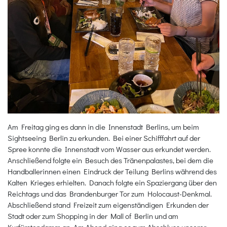
Am Freitag ging es dann in die Innenstadt Berlins, um beim
Sightseeing Berlin zu erkunden. Bei einer Schifffahrt auf der
Spree konnte die Innenstadt vom Wasser aus erkundet werden.
Anschließend folgte ein Besuch des Tränenpalastes, bei dem die
Handballerinnen einen Eindruck der Teilung Berlins während des
Kalten Krieges erhielten. Danach folgte ein Spaziergang über den
Reichtags und das Brandenburger Tor zum Holocaust-Denkmal.
Abschließend stand Freizeit zum eigenständigen Erkunden der
Stadt oder zum Shopping in der Mall of Berlin und am
Kurfürstendamm an. Am Abend ging es zum Abschluss unserer