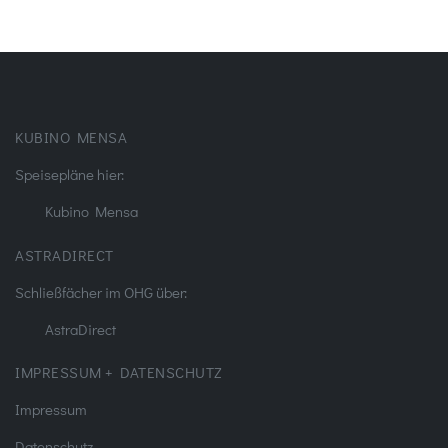
KUBINO MENSA
Speisepläne hier:
Kubino Mensa
ASTRADIRECT
Schließfächer im OHG über:
AstraDirect
IMPRESSUM + DATENSCHUTZ
Impressum
Datenschutz