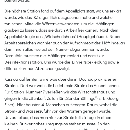
Die nächste Station fand auf dem Appellplatz statt, wo uns erklärt
wurde, wie das KZ eigentlich ausgesehen hatte und welche
zynischen Mittel die Wärter verwendeten, um die Häftlingen
glauben zu lassen, dass sie durch Arbeit frei kämen. Nach dem
Appellplatz folgte das „Wirtschaftshaus“ (Hauptgebäude). Neben
Arbeitsbereichen war hier auch der Aufnahmeort der Häftlinge, an
dem ihnen alles –selbst der Name– abgenommen wurde.
Daraufhin mussten die Häftlingen rasiert und nackt zur
Desinfektionsstation. Uns wurde die Einheitsbekleidung sowie
differenzierende Abzeichen gezeigt.
Kurz darauf lernten wir etwas über die in Dachau praktizierten
Strafen. Dort war wohl die beliebteste Strafe das Auspeitschen.
Für Station Nummer 7 verließen wir das Wirtschaftshaus und
gingen in die „Bunker“: Zellen für „Sonderhäftlinge“ (z. B. Georg
Elser). Hier hausten 4 Menschen auf engem Raum, wobei die
Strom- und Wasserzufuhr von den Wärtern geregelt wurde.
Unvorstellbar, dass man hier zur Strafe teils 5 Tage in einem
kleinen Bunker nahezu regungslos stehen musste. In den
rekonstruierten Baracken der normalen Häftlinge, lernten wir