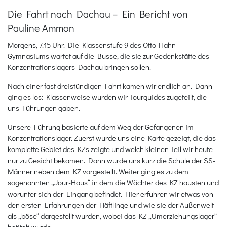
Die Fahrt nach Dachau – Ein Bericht von
Pauline Ammon
Morgens, 7.15 Uhr. Die Klassenstufe 9 des Otto-Hahn-
Gymnasiums wartet auf die Busse, die sie zur Gedenkstätte des
Konzentrationslagers Dachau bringen sollen.
Nach einer fast dreistündigen Fahrt kamen wir endlich an. Dann
ging es los: Klassenweise wurden wir Tourguides zugeteilt, die
uns Führungen gaben.
Unsere Führung basierte auf dem Weg der Gefangenen im
Konzentrationslager. Zuerst wurde uns eine Karte gezeigt, die das
komplette Gebiet des KZs zeigte und welch kleinen Teil wir heute
nur zu Gesicht bekamen. Dann wurde uns kurz die Schule der SS-
Männer neben dem KZ vorgestellt. Weiter ging es zu dem
sogenannten „Jour-Haus“ in dem die Wächter des KZ hausten und
worunter sich der Eingang befindet. Hier erfuhren wir etwas von
den ersten Erfahrungen der Häftlinge und wie sie der Außenwelt
als „böse“ dargestellt wurden, wobei das KZ „Umerziehungslager“
betitelt wurde.