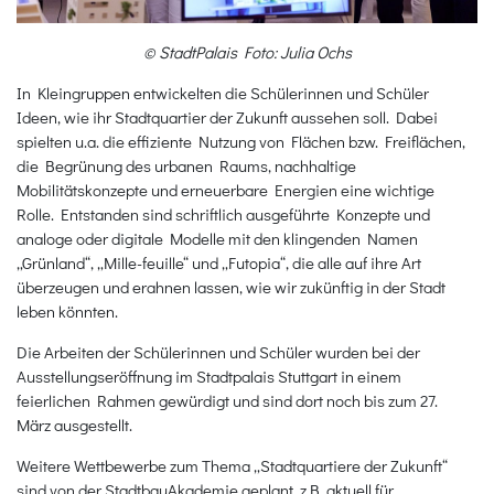
© StadtPalais Foto: Julia Ochs
In Kleingruppen entwickelten die Schülerinnen und Schüler
Ideen, wie ihr Stadtquartier der Zukunft aussehen soll. Dabei
spielten u.a. die effiziente Nutzung von Flächen bzw. Freiflächen,
die Begrünung des urbanen Raums, nachhaltige
Mobilitätskonzepte und erneuerbare Energien eine wichtige
Rolle. Entstanden sind schriftlich ausgeführte Konzepte und
analoge oder digitale Modelle mit den klingenden Namen
„Grünland“, „Mille-feuille“ und „Futopia“, die alle auf ihre Art
überzeugen und erahnen lassen, wie wir zukünftig in der Stadt
leben könnten.
Die Arbeiten der Schülerinnen und Schüler wurden bei der
Ausstellungseröffnung im Stadtpalais Stuttgart in einem
feierlichen Rahmen gewürdigt und sind dort noch bis zum 27.
März ausgestellt.
Weitere Wettbewerbe zum Thema „Stadtquartiere der Zukunft“
sind von der StadtbauAkademie geplant, z.B. aktuell für