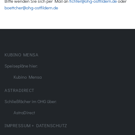
Bitte wenden Sie sich per Mail an
fichter@ohg-ostfildern.de
oder
boettcher@ohg-ostfildern.de
KUBINO MENSA
Speisepläne hier:
Kubino Mensa
ASTRADIRECT
Schließfächer im OHG über:
AstraDirect
IMPRESSUM + DATENSCHUTZ