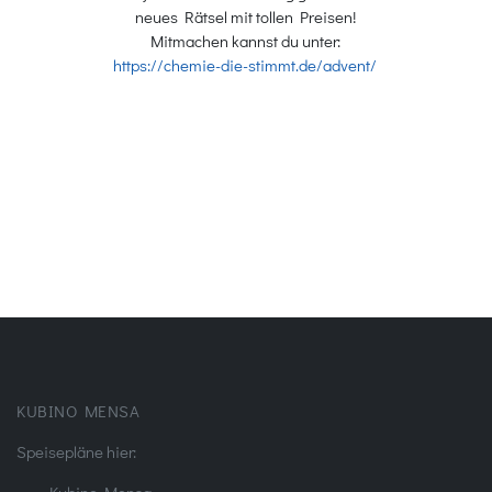
neues Rätsel mit tollen Preisen!
Mitmachen kannst du unter:
https://chemie-die-stimmt.de/advent/
KUBINO MENSA
Speisepläne hier: