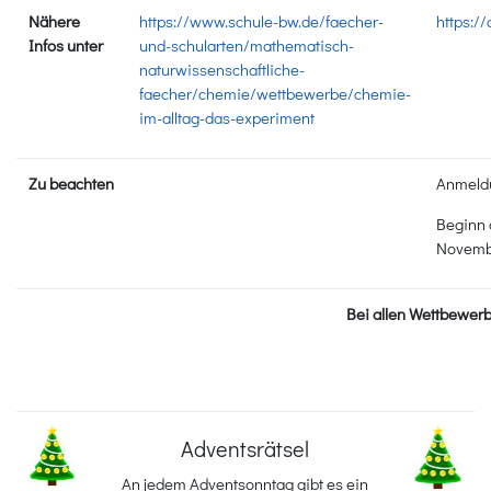
Nähere
https://www.schule-bw.de/faecher-
https:/
Infos unter
und-schularten/mathematisch-
naturwissenschaftliche-
faecher/chemie/wettbewerbe/chemie-
im-alltag-das-experiment
Zu beachten
Anmeldu
Beginn 
Novemb
Bei allen Wettbewerb
Adventsrätsel
An jedem Adventsonntag gibt es ein