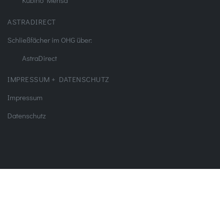
Kubino Mensa
ASTRADIRECT
Schließfächer im OHG über:
AstraDirect
IMPRESSUM + DATENSCHUTZ
Impressum
Datenschutz