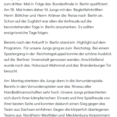
zum dritten Mal in Folge das Bundesfinale in Berlin qualifiziert.
Am 18. Mai traten daher 14 Jungs mit den Begleitlehrkräften
Herrn Böttcher und Herrn Krämer die Reise nach Berlin an.
Schon auf der Zugfahrt war allen die Vorfreude auf die
bevorstehenden Tage in Berlin anzumerken. Es sollten
ereignisreiche Tage folgen.
Bereits nach der Ankunft in Berlin stand ein Highlight auf dem
Programm. Für unsere Jungs ging es zum Reichstag. Bei einem
Spaziergang in der Reichstagskuppel konnte der schöne Ausblick
auf die Berliner Innenstadt genossen werden. Anschließend
wurde noch das Holocaust-Mahnmal und das Brandenburger Tor
besucht.
Am Montag starteten die Jungs dann in die Vorrundenspiele.
Bereits in den Vorrundenspielen war das Niveau aller
Handballmannschaften sehr hoch. Unsere Jungs präsentierten
sich durch ihren kämpferischen Einsatz und ihre Spielfreude von
ihrer besten Seite und konnten dadurch einen Sieg gegen das
Team aus Sachsen einfahren. Gegen die körperlich überlegenen
Teams aus Nordrhein-Westfalen und Mecklenburg-Vorpommern