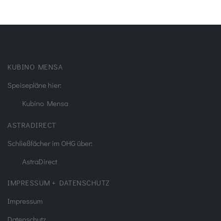
KUBINO MENSA
Speisepläne hier:
Kubino Mensa
ASTRADIRECT
Schließfächer im OHG über:
AstraDirect
IMPRESSUM + DATENSCHUTZ
Impressum
Datenschutz