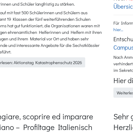
innen und Schüler langfristig zu stärken.
Übersi
auf mit fast 500 Schülerinnen und Schülern aus
amt 19 Klassen der fünf weiterführenden Schulen
Für Inform
erns hat gut funktioniert, die Organisationen waren mit
hier...
igen ehrenamtlichen Helferinnen und Helfern mit ihren
Entschu
ugen und ihrem Material vor Ort und haben sehr
de und interessante Angebote für die Sechstklässler
Campu
führt.
Nach Anme
rlesen: Aktionstag Katastrophenschutz 2026
verhindert
im Sekreta
Hier d
Weiterl
giare, scoprire ed imparare
Sehr 
aliano – Profiltage Italienisch
Herzl