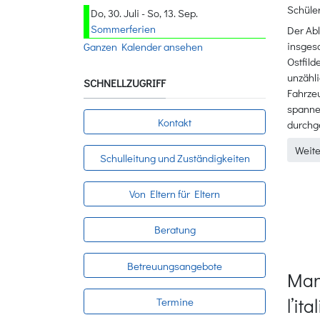
Schüler
Do, 30. Juli - So, 13. Sep.
Sommerferien
Der Abl
insges
Ganzen Kalender ansehen
Ostfild
unzähl
SCHNELLZUGRIFF
Fahrze
spannen
Kontakt
durchge
Weite
Schulleitung und Zuständigkeiten
Von Eltern für Eltern
Beratung
Betreuungsangebote
Man
l’it
Termine