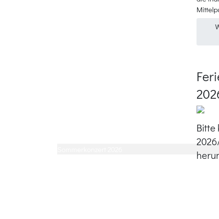
Mittelp
W
Feri
202
Bitte
2026/
Sommerkonzert 2026
herun