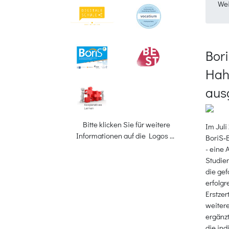
Wei
Bor
Hah
aus
Bitte klicken Sie für weitere
Im Jul
Informationen auf die Logos ...
BoriS‑
- eine 
Studien
die gef
erfolgr
Erstzer
weiter
ergänzt
die ind