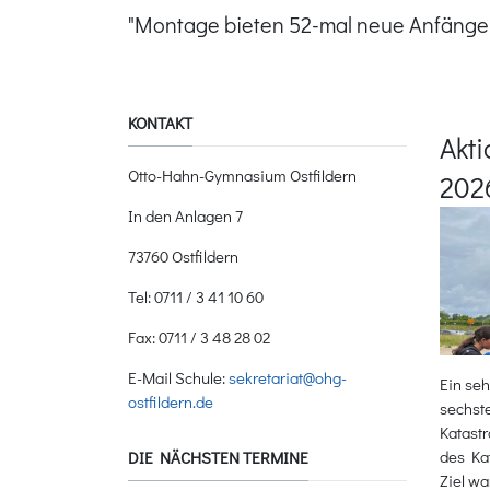
"Montage bieten 52-mal neue Anfänge
KONTAKT
Akt
Otto-Hahn-Gymnasium Ostfildern
202
In den Anlagen 7
73760 Ostfildern
Tel: 0711 / 3 41 10 60
Fax: 0711 / 3 48 28 02
E-Mail Schule:
sekretariat@ohg-
Ein seh
ostfildern.de
sechste
Katastr
des Kat
DIE NÄCHSTEN TERMINE
Ziel wa