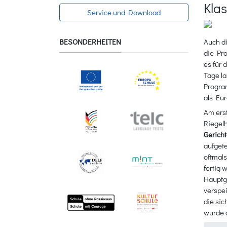
Klas
Service und Download
BESONDERHEITEN
Auch di
die Pro
es für 
Tage la
Progra
als Eur
Am erst
Riegel
Gerich
aufgete
oftmals
fertig 
Hauptgä
verspei
die si
wurde 