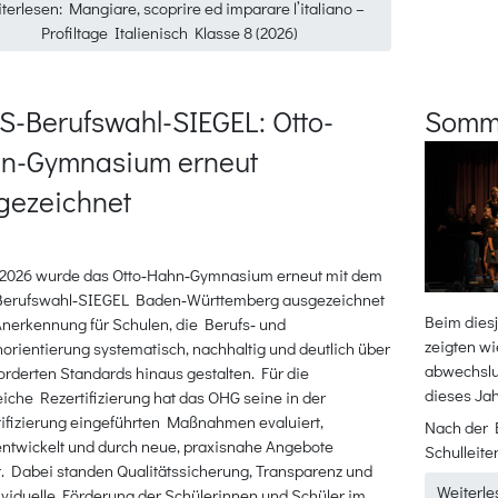
terlesen: Mangiare, scoprire ed imparare l’italiano –
Profiltage Italienisch Klasse 8 (2026)
iS-Berufswahl-SIEGEL: Otto-
Somme
n-Gymnasium erneut
gezeichnet
i 2026 wurde das Otto‑Hahn‑Gymnasium erneut mit dem
Berufswahl‑SIEGEL Baden‑Württemberg ausgezeichnet
Beim dies
Anerkennung für Schulen, die Berufs‑ und
zeigten w
orientierung systematisch, nachhaltig und deutlich über
abwechslu
orderten Standards hinaus gestalten. Für die
dieses Jah
eiche Rezertifizierung hat das OHG seine in der
tifizierung eingeführten Maßnahmen evaluiert,
Nach der 
entwickelt und durch neue, praxisnahe Angebote
Schulleiter
. Dabei standen Qualitätssicherung, Transparenz und
Weiterle
ividuelle Förderung der Schülerinnen und Schüler im