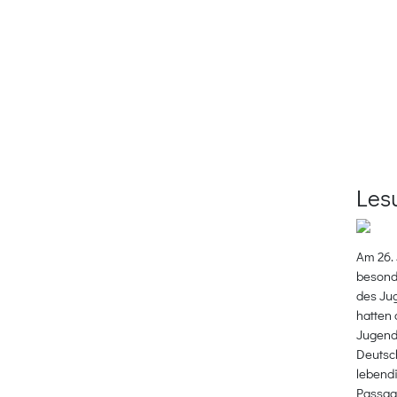
Les
Am 26. 
besond
des Ju
hatten
Jugendl
Deutsch
lebendi
Passagi