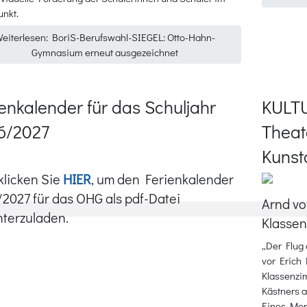
unkt.
eiterlesen: BoriS-Berufswahl-SIEGEL: Otto-Hahn-
Gymnasium erneut ausgezeichnet
enkalender für das Schuljahr
KULT
6/2027
Theat
Kunst
 klicken Sie
HIER
, um den Ferienkalender
2027 für das OHG als pdf-Datei
Arnd vo
terzuladen.
Klassenz
„Der Flug 
vor Erich 
Klassenzim
Kästners a
Eines Morg