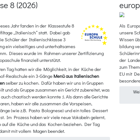
se 8 (2026)
europ
eses Jahr fanden in der Klassestufe 8
Als Europ
filtage „Italienisch“ statt. Dabei gab
unsere Sch
die Schüler der Italienischklasse 3
Wissen übe
ng ein vielseitiges und unterhaltsames
bildung ve
mm. Dieses wurde im Rahmen unserer Zertifizierung
Schülerin
opaschule finanziell unterstützt.
der Lande
zum Thema
en Tag hatten wir die Möglichkeit, in der Küche der
EU mit De
hof-Realschule ein 3-Gänge
Menü aus italienischen
besondere
ten
selber zu kochen. Dafür haben wir uns in Gruppen
ilt und als Gruppe zusammen ein Gericht zubereitet, was
Wei
 auch chaotisch werden konnte :). Als dann alle Gerichte
waren, haben wir alle zusammen die Vorspeisen,
nge (wie z.B. Pasta Bolognese) und ein tolles Dessert
st. Im Prozess haben wir viele neue Vokabeln gelernt,
ch auf die Küche und das Kochen beziehen. Der Tag
damit mit vollem Magen beendet.