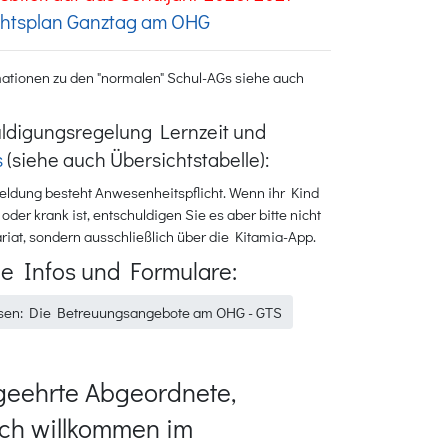
chtsplan Ganztag am OHG
ationen zu den "normalen" Schul-AGs siehe auch
ldigungsregelung Lernzeit und
s
(siehe auch Übersichtstabelle):
ldung besteht Anwesenheitspflicht. Wenn ihr Kind
 oder krank ist, entschuldigen Sie es aber bitte nicht
riat, sondern ausschließlich über die Kitamia-App.
ie Infos und Formulare:
esen: Die Betreuungsangebote am OHG - GTS
geehrte Abgeordnete,
ich willkommen im