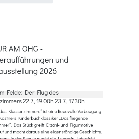
UR AM OHG -
eraufführungen und
ausstellung 2026
m Felde: Der Flug des
immers 22.7., 19.00h 23.7., 17.30h
des Klassenzimmers“ ist eine liebevolle Verbeugung
Kästners Kinderbuchklassiker „Das fliegende
mer“. Das Stück greift Erzähl- und Figurmotive
uf und macht daraus eine eigenständige Geschichte.
ens in der Schule macht die Lehrerin Unterricht