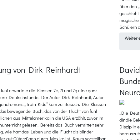
über den 
geschieht
magische W
Schülern 
Weiterl
ung von Dirk Reinhardt
David
Bunde
Neuro
Juni erwartete die Klassen 7c, 7f und 7g eine ganz
ere Deutschstunde. Der Autor Dirk Reinhardt, Autor
gendromans „Train Kids“ kam zu Besuch. Die Klassen
 das bewegende Buch, das von der Flucht von fünf
„Die Deut
ichen aus Mittelamerika in die USA erzählt, zuvor im
dir die Ge
unterricht gelesen. Bereits das Buch vermittelt sehr
Disziplin 
g, wie hart das Leben und die Flucht als blinder
herauszufo
er auf Güterzügen durch Mexiko ist. Kaum vorstellbar