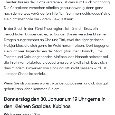
Theater Kurses der K2 zu verstehen, ist dies zum Glück nicht nötig.
Die Charaktere verstehen nämlich genauso wenig, denn ganz
nach dem etwas veränderten Titel "Ein Sommernachtsrausch" sind
sie nicht mehr alle bei klarem Bewusstsein.
In der Stadt, in der Fürst Theo regiert, ist nämlich Eros, ein
berüchtigter Drogendealer, zu Gange. Dieser verschenkt seine
Drogen ausgerechnet an Obo und Titti, zwei draufgängerische
Halbjunkies, die sich gerne im Wald herumtreiben. Dort begegnen
sie auch vier Jugendlichen der Stadt, (darunter Hannah, Eros'
Tochter und Cole, angehender Mafioso, der Hannah heiraten soll),
die in ein kompliziertes Liebesdrama verwickelt sind. Dass sich
dies mit dem Einwirken von Obo und Titti nicht bessern wird, ist
klar; das Chaos ist perfekt.
Wenn Sie also wissen wollen, was genau passiert und ob das gut
gehen kann, dann kommen Sie am
Donnerstag den 30. Januar um 19 Uhr gerne in
den Kleinen Saal des Kubinos.
Wir freuen uns auf Sie!