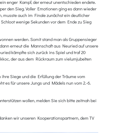
s ein enger Kampf, der erneut unentschieden endete.
per den Sieg. Voller Emotionen ging es dann wieder
, musste auch im Finale zunächst ein deutlicher
na Schloot wenige Sekunden vor dem Ende zu Sieg
gewonnen werden. Somit stand man als Gruppensieger
e dann erneut die Mannschaft aus Neuried auf unsere
ied kämpfte sich zurück ins Spiel und traf 20
n Akkoc, der aus dem Rückraum zum vielumjubelten
 ihre Siege und die Erfüllung der Träume vom
ht es für unsere Jungs und Mädels nun vom 2.-6.
erstützen wollen, melden Sie sich bitte zeitnah bei
em danken wir unseren Kooperationspartnern, dem TV