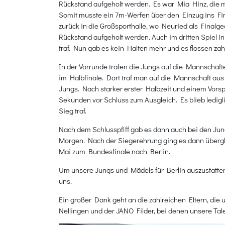
Rückstand aufgeholt werden. Es war Mia Hinz, die mi
Somit musste ein 7m-Werfen über den Einzug ins Fin
zurück in die Großsporthalle, wo Neuried als Final
Rückstand aufgeholt werden. Auch im dritten Spiel 
traf. Nun gab es kein Halten mehr und es flossen za
In der Vorrunde trafen die Jungs auf die Mannschaf
im Halbfinale. Dort traf man auf die Mannschaft au
Jungs. Nach starker erster Halbzeit und einem Vorsp
Sekunden vor Schluss zum Ausgleich. Es blieb ledigl
Sieg traf.
Nach dem Schlusspfiff gab es dann auch bei den Ju
Morgen. Nach der Siegerehrung ging es dann überglü
Mai zum Bundesfinale nach Berlin.
Um unsere Jungs und Mädels für Berlin auszustatten,
uns.
Ein großer Dank geht an die zahlreichen Eltern, die
Nellingen und der JANO Filder, bei denen unsere Tal