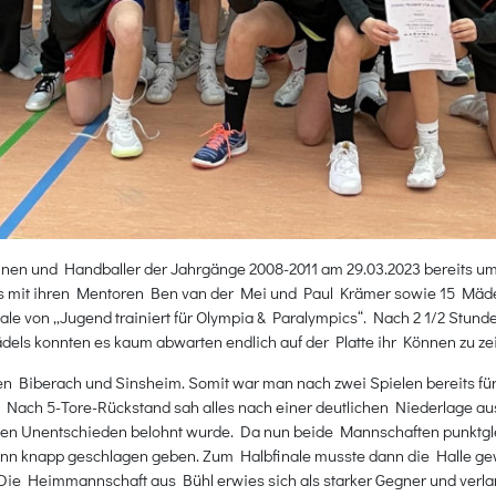
nnen und Handballer der Jahrgänge 2008-2011 am 29.03.2023 bereits um
s mit ihren Mentoren Ben van der Mei und Paul Krämer sowie 15 Mäde
e von „Jugend trainiert für Olympia & Paralympics“. Nach 2 1/2 Stunde
dels konnten es kaum abwarten endlich auf der Platte ihr Können zu ze
 Biberach und Sinsheim. Somit war man nach zwei Spielen bereits für d
Nach 5-Tore-Rückstand sah alles nach einer deutlichen Niederlage a
enten Unentschieden belohnt wurde. Da nun beide Mannschaften punktgle
dann knapp geschlagen geben. Zum Halbfinale musste dann die Halle ge
 Heimmannschaft aus Bühl erwies sich als starker Gegner und verlang