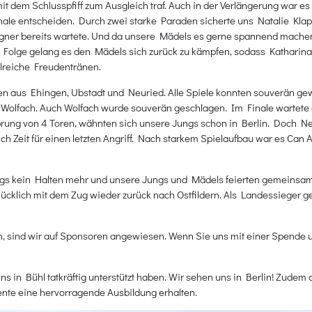
t dem Schlusspfiff zum Ausgleich traf. Auch in der Verlängerung war e
ale entscheiden. Durch zwei starke Paraden sicherte uns Natalie Klap
gegner bereits wartete. Und da unsere Mädels es gerne spannend machen
in Folge gelang es den Mädels sich zurück zu kämpfen, sodass Kathari
hlreiche Freudentränen.
ten aus Ehingen, Ubstadt und Neuried. Alle Spiele konnten souverän 
s Wolfach. Auch Wolfach wurde souverän geschlagen. Im Finale wartet
rung von 4 Toren, wähnten sich unsere Jungs schon in Berlin. Doch Neur
ich Zeit für einen letzten Angriff. Nach starkem Spielaufbau war es Ca
ngs kein Halten mehr und unsere Jungs und Mädels feierten gemeinsam
cklich mit dem Zug wieder zurück nach Ostfildern. Als Landessieger ge
 sind wir auf Sponsoren angewiesen. Wenn Sie uns mit einer Spende unt
 uns in Bühl tatkräftig unterstützt haben. Wir sehen uns in Berlin! Zud
ente eine hervorragende Ausbildung erhalten.