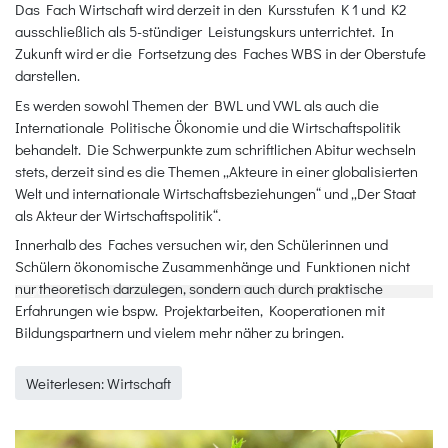
Das Fach Wirtschaft wird derzeit in den Kursstufen K 1 und K2
ausschließlich als 5-stündiger Leistungskurs unterrichtet. In
Zukunft wird er die Fortsetzung des Faches WBS in der Oberstufe
darstellen.
Es werden sowohl Themen der BWL und VWL als auch die
Internationale Politische Ökonomie und die Wirtschaftspolitik
behandelt. Die Schwerpunkte zum schriftlichen Abitur wechseln
stets, derzeit sind es die Themen „Akteure in einer globalisierten
Welt und internationale Wirtschaftsbeziehungen“ und „Der Staat
als Akteur der Wirtschaftspolitik“.
Innerhalb des Faches versuchen wir, den Schülerinnen und
Schülern ökonomische Zusammenhänge und Funktionen nicht
nur theoretisch darzulegen, sondern auch durch praktische
Geographie
Erfahrungen wie bspw. Projektarbeiten, Kooperationen mit
Bildungspartnern und vielem mehr näher zu bringen.
Weiterlesen: Wirtschaft