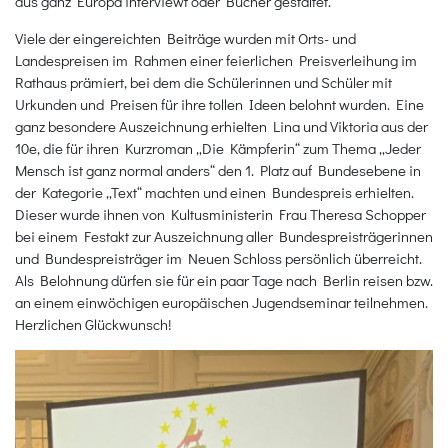
aus ganz Europa interviewt oder Bücher gestaltet.
Viele der eingereichten Beiträge wurden mit Orts- und
Landespreisen im Rahmen einer feierlichen Preisverleihung im
Rathaus prämiert, bei dem die Schülerinnen und Schüler mit
Urkunden und Preisen für ihre tollen Ideen belohnt wurden. Eine
ganz besondere Auszeichnung erhielten Lina und Viktoria aus der
10e, die für ihren Kurzroman „Die Kämpferin“ zum Thema „Jeder
Mensch ist ganz normal anders“ den 1. Platz auf Bundesebene in
der Kategorie „Text“ machten und einen Bundespreis erhielten.
Dieser wurde ihnen von Kultusministerin Frau Theresa Schopper
bei einem Festakt zur Auszeichnung aller Bundespreisträgerinnen
und Bundespreisträger im Neuen Schloss persönlich überreicht.
Als Belohnung dürfen sie für ein paar Tage nach Berlin reisen bzw.
an einem einwöchigen europäischen Jugendseminar teilnehmen.
Herzlichen Glückwunsch!