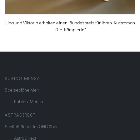
Lina und Viktoria erhalten einen Bundespreis für ihren Kurzroman
„Die Kämpferin“.
KUBINO MENSA
Speisepläne hier:
Kubino Mensa
ASTRADIRECT
Schließfächer im OHG über:
AstraDirect