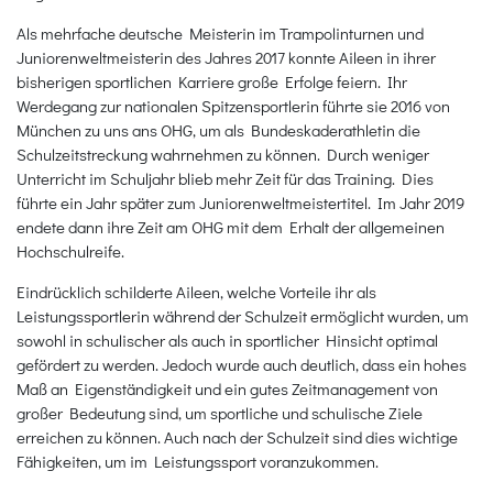
Als mehrfache deutsche Meisterin im Trampolinturnen und
Juniorenweltmeisterin des Jahres 2017 konnte Aileen in ihrer
bisherigen sportlichen Karriere große Erfolge feiern. Ihr
Werdegang zur nationalen Spitzensportlerin führte sie 2016 von
München zu uns ans OHG, um als Bundeskaderathletin die
Schulzeitstreckung wahrnehmen zu können. Durch weniger
Unterricht im Schuljahr blieb mehr Zeit für das Training. Dies
führte ein Jahr später zum Juniorenweltmeistertitel. Im Jahr 2019
endete dann ihre Zeit am OHG mit dem Erhalt der allgemeinen
Hochschulreife.
Eindrücklich schilderte Aileen, welche Vorteile ihr als
Leistungssportlerin während der Schulzeit ermöglicht wurden, um
sowohl in schulischer als auch in sportlicher Hinsicht optimal
gefördert zu werden. Jedoch wurde auch deutlich, dass ein hohes
Maß an Eigenständigkeit und ein gutes Zeitmanagement von
großer Bedeutung sind, um sportliche und schulische Ziele
erreichen zu können. Auch nach der Schulzeit sind dies wichtige
Fähigkeiten, um im Leistungssport voranzukommen.