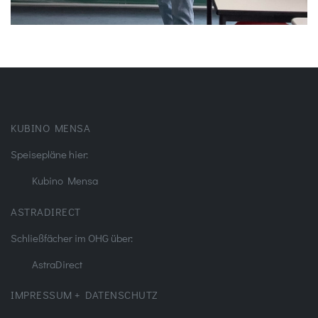
KUBINO MENSA
Speisepläne hier:
Kubino Mensa
ASTRADIRECT
Schließfächer im OHG über:
AstraDirect
IMPRESSUM + DATENSCHUTZ