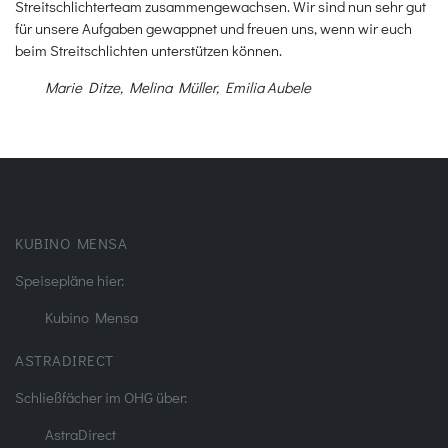
Streitschlichterteam zusammengewachsen. Wir sind nun sehr gut
für unsere Aufgaben gewappnet und freuen uns, wenn wir euch
beim Streitschlichten unterstützen können.
Marie Ditze, Melina Müller, Emilia Aubele
KUBINO MENSA
Speisepläne hier:
Kubino Mensa
ASTRADIRECT
Schließfächer im OHG über:
AstraDirect