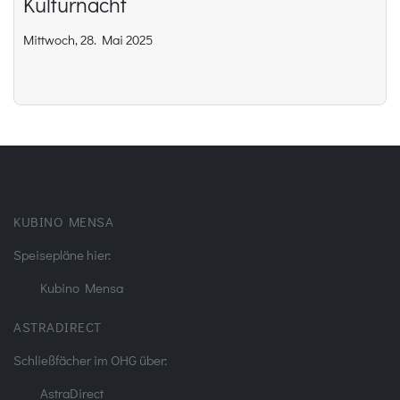
Kulturnacht
Mittwoch, 28. Mai 2025
KUBINO MENSA
Speisepläne hier:
Kubino Mensa
ASTRADIRECT
Schließfächer im OHG über:
AstraDirect