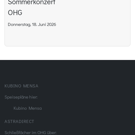
Sommerkonzert
OHG
Donnerstag, 18. Juni 2026
KUBINO MENSA
Speisepläne hier:
Kubino Mensa
ASTRADIRECT
Schließfächer im OHG über: