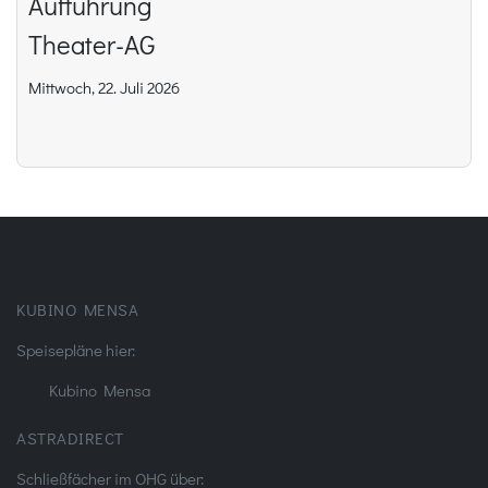
Aufführung
Theater-AG
Mittwoch, 22. Juli 2026
KUBINO MENSA
Speisepläne hier:
Kubino Mensa
ASTRADIRECT
Schließfächer im OHG über: